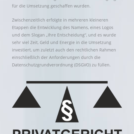
für die Umsetzung geschaffen wurden.
Zwischenzeitlich erfolgte in mehreren kleineren
Etappen die Entwicklung des Namens, eines Logos
und dem Slogan „Ihre Entscheidung“, und es wurde
sehr viel Zeit, Geld und Energie in die Umsetzung
investiert, um zuletzt auch den rechtlichen Rahmen
einschließlich der Anforderungen durch die
Datenschutzgrundverordnung (DSGVO) zu füllen.