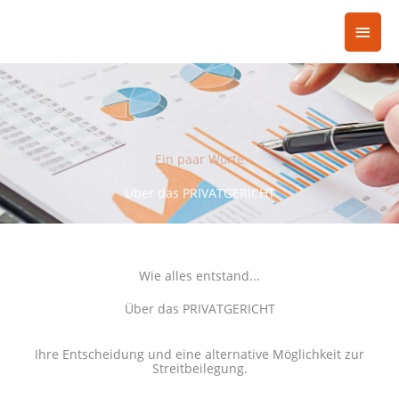
Skip
Main
to
content
Men
Ein paar Worte
Über das PRIVATGERICHT
Wie alles entstand...
Über das PRIVATGERICHT
Ihre Entscheidung und eine alternative Möglichkeit zur
Streitbeilegung.